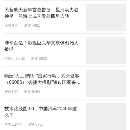
民营航天新年首战告捷：星河动力谷
神星一号海上成功发射四星入轨
澎湃新闻
浏览 4681
涉诈百亿！影视巨头华文映像创始人
被抓
情感大头说说
浏览 5023
响应“人工智能+”国家行动，方舟健客
（06086）“杏捷大模型”通过国家备
案，为AI+慢病管理注入新动能
智通财经
浏览 5494
技术路线图3.0，中国汽车2040年这
么干
帮宁工作室
浏览 5700