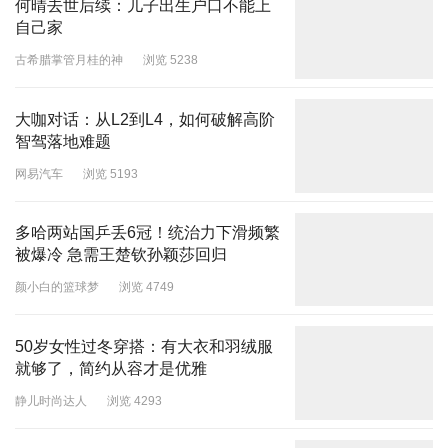
何晴去世后续：儿子出生户口不能上
自己家
古希腊掌管月桂的神
浏览 5238
大咖对话：从L2到L4，如何破解高阶
智驾落地难题
网易汽车
浏览 5193
多哈两站国乒丢6冠！统治力下滑频繁
被爆冷 急需王楚钦孙颖莎回归
颜小白的篮球梦
浏览 4749
50岁女性过冬穿搭：有大衣和羽绒服
就够了，简约从容才是优雅
静儿时尚达人
浏览 4293