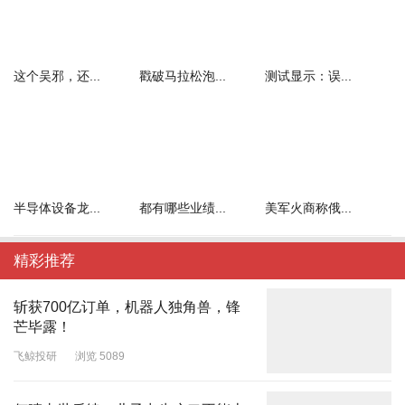
这个吴邪，还...
戳破马拉松泡...
测试显示：误...
半导体设备龙...
都有哪些业绩...
美军火商称俄...
精彩推荐
斩获700亿订单，机器人独角兽，锋
芒毕露！
飞鲸投研
浏览 5089