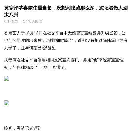
黄宗泽恭喜陈伟霆当爸，没想到隐藏那么深，怼记者做人别
太八卦
扒虾侃娱
5770人阅读
香港艺人
于10月18日在社交平台中无预警官宣结婚并升级当爸，当
他与的照片晒出来后，热搜瞬间“爆了”，谁都没有想到陈伟霆已经有
儿子了，且与何穗已经结婚。
夫妻俩在社交平台使用相同文案宣布喜讯，并用“他”来透露宝宝性
别，与何穗相恋6年，终于圆满了。
晚间，香港记者遇到