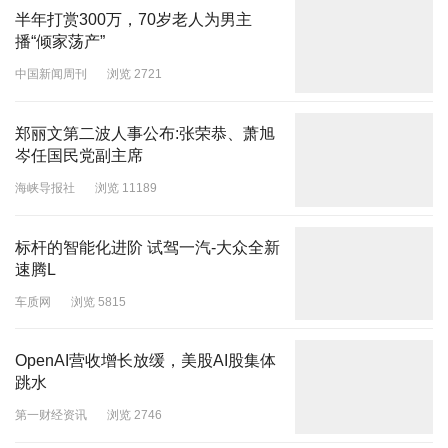
半年打赏300万，70岁老人为男主
播“倾家荡产”
中国新闻周刊
浏览 2721
郑丽文第二波人事公布:张荣恭、萧旭
岑任国民党副主席
海峡导报社
浏览 11189
标杆的智能化进阶 试驾一汽-大众全新
速腾L
车质网
浏览 5815
OpenAI营收增长放缓，美股AI股集体
跳水
第一财经资讯
浏览 2746