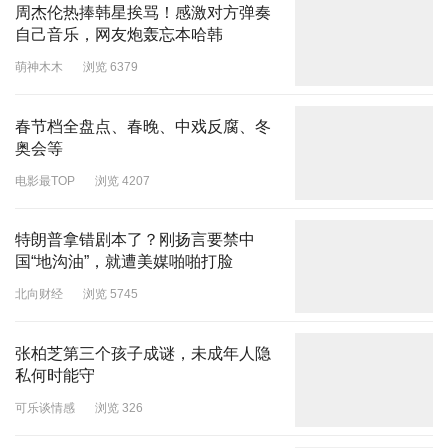
周杰伦热捧韩星挨骂！感激对方弹奏
自己音乐，网友炮轰忘本哈韩
萌神木木
浏览 6379
春节档全盘点、春晚、中戏反腐、冬
奥会等
电影最TOP
浏览 4207
特朗普拿错剧本了？刚扬言要禁中
国“地沟油”，就遭美媒啪啪打脸
北向财经
浏览 5745
张柏芝第三个孩子成谜，未成年人隐
私何时能守
可乐谈情感
浏览 326