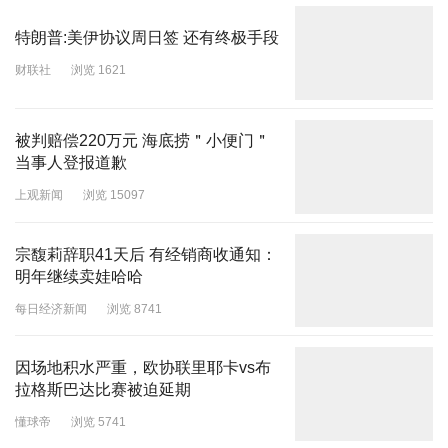
特朗普:美伊协议周日签 还有终极手段
财联社
浏览 1621
被判赔偿220万元 海底捞＂小便门＂
当事人登报道歉
上观新闻
浏览 15097
宗馥莉辞职41天后 有经销商收通知：
明年继续卖娃哈哈
每日经济新闻
浏览 8741
因场地积水严重，欧协联里耶卡vs布
拉格斯巴达比赛被迫延期
懂球帝
浏览 5741