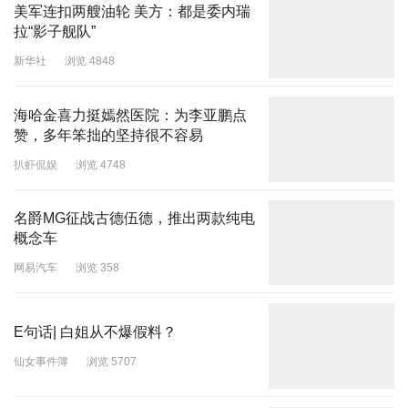
美军连扣两艘油轮 美方：都是委内瑞
拉“影子舰队”
新华社
浏览 4848
海哈金喜力挺嫣然医院：为李亚鹏点
赞，多年笨拙的坚持很不容易
扒虾侃娱
浏览 4748
名爵MG征战古德伍德，推出两款纯电
概念车
网易汽车
浏览 358
E句话| 白姐从不爆假料？
仙女事件簿
浏览 5707