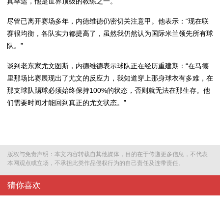
真幸运，他是世界顶级的教练之一。”
尽管已离开赛场多年，内德维德仍密切关注意甲。他表示：“现在联
赛很均衡，各队实力都提高了，虽然我仍然认为国际米兰领先所有球
队。”
谈到老东家尤文图斯，内德维德表示球队正在经历重建期：“在马德
里那场比赛展现出了尤文的反应力，我知道穿上那身球衣有多难，在
那支球队踢球必须始终保持100%的状态，否则就无法在那生存。他
们需要时间才能回到真正的尤文状态。”
版权与免责声明：本文内容转载自其他媒体，目的在于传递更多信息，不代表
本网观点或立场，不承担此类作品侵权行为的自己责任及连带责任。
猜你喜欢