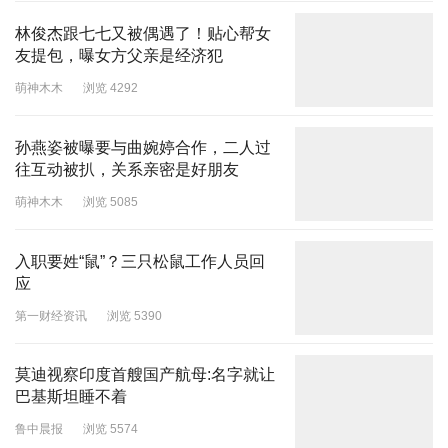
林俊杰跟七七又被偶遇了！贴心帮女
友提包，曝女方父亲是经济犯
萌神木木
浏览 4292
孙燕姿被曝要与曲婉婷合作，二人过
往互动被扒，关系亲密是好朋友
萌神木木
浏览 5085
入职要姓“鼠”？三只松鼠工作人员回
应
第一财经资讯
浏览 5390
莫迪视察印度首艘国产航母:名字就让
巴基斯坦睡不着
鲁中晨报
浏览 5574