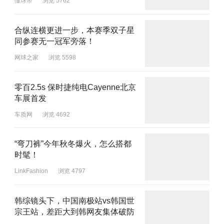
懂球帝
浏览 5762
合纵连横更进一步，本赛季双子星
同参赛无一冠军旁落！
网球之家
浏览 5598
零百2.5s 保时捷纯电Cayenne北京
车展首发
车质网
浏览 4692
“弯刀裤”今年秋冬爆火，怎么搭都
时髦！
LinkFashion
浏览 4797
韩综镜头下，中国南极站vs韩国世
宗王站，差距大到韩网友集体破防