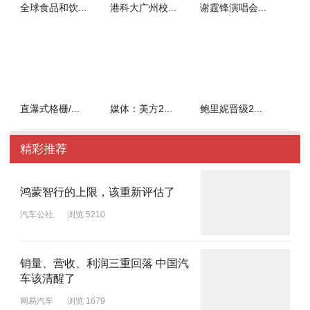
全球食品和饮...
港科大广州校...
谢霆锋演唱会...
直瀑式格栅/...
媒体：美方2...
鲍里妮晋级2...
精彩推荐
鸿蒙智行的上限，该重新评估了
汽车公社
浏览 5210
销量、营收、利润三重回落 中国汽
车该清醒了
网易汽车
浏览 1679