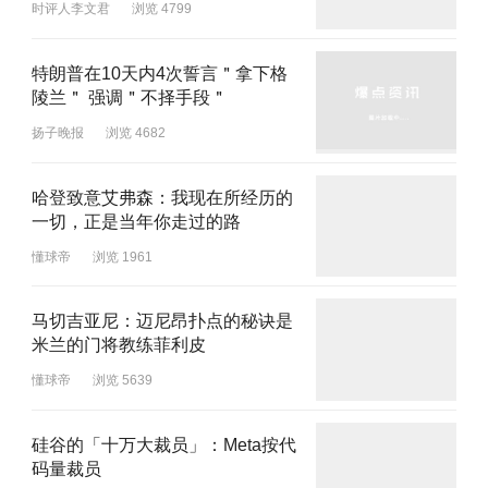
时评人李文君
浏览 4799
特朗普在10天内4次誓言＂拿下格
陵兰＂ 强调＂不择手段＂
扬子晚报
浏览 4682
哈登致意艾弗森：我现在所经历的
一切，正是当年你走过的路
懂球帝
浏览 1961
马切吉亚尼：迈尼昂扑点的秘诀是
米兰的门将教练菲利皮
懂球帝
浏览 5639
硅谷的「十万大裁员」：Meta按代
码量裁员