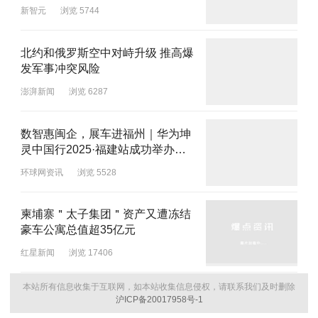
新智元
浏览 5744
北约和俄罗斯空中对峙升级 推高爆
发军事冲突风险
澎湃新闻
浏览 6287
数智惠闽企，展车进福州｜华为坤
灵中国行2025·福建站成功举办，
推动闽企智能化发展新征程
环球网资讯
浏览 5528
柬埔寨＂太子集团＂资产又遭冻结
豪车公寓总值超35亿元
红星新闻
浏览 17406
本站所有信息收集于互联网，如本站收集信息侵权，请联系我们及时删除
沪ICP备20017958号-1