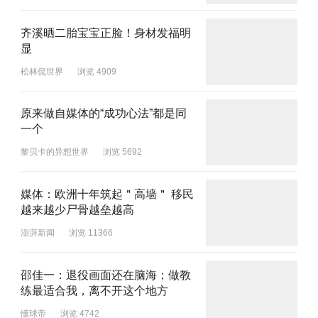
齐溪晒二胎宝宝正脸！身材发福明
显
松林侃世界
浏览 4909
原来做自媒体的“成功心法”都是同
一个
黎贝卡的异想世界
浏览 5692
媒体：欧洲十年筑起＂高墙＂ 移民
越来越少尸骨越垒越高
澎湃新闻
浏览 11366
邵佳一：退役画面还在脑海；做教
练最适合我，离不开这个地方
懂球帝
浏览 4742