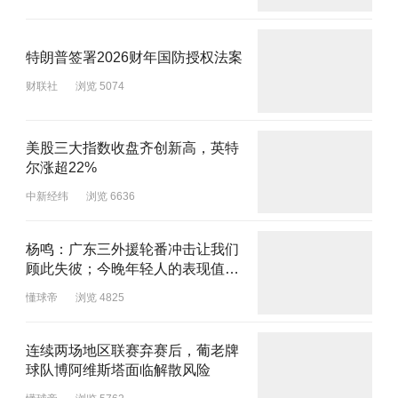
特朗普签署2026财年国防授权法案
财联社
浏览 5074
美股三大指数收盘齐创新高，英特
尔涨超22%
中新经纬
浏览 6636
杨鸣：广东三外援轮番冲击让我们
顾此失彼；今晚年轻人的表现值得
表扬
懂球帝
浏览 4825
连续两场地区联赛弃赛后，葡老牌
球队博阿维斯塔面临解散风险