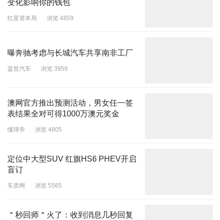
变化影响你的钱包
红星资本局
浏览 4859
曝奔驰考虑与长城汽车共享南非工厂
盖世汽车
浏览 3959
澳网官方推出预测活动，男女任一签
表结果全对可得1000万澳元奖金
懂球帝
浏览 4805
定位中大型SUV 红旗HS6 PHEV开启
盲订
车质网
浏览 5565
＂秒回师＂火了：收到消息几秒回复