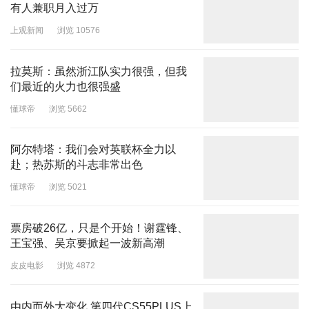
有人兼职月入过万
上观新闻
浏览 10576
拉莫斯：虽然浙江队实力很强，但我
们最近的火力也很强盛
懂球帝
浏览 5662
阿尔特塔：我们会对英联杯全力以
赴；热苏斯的斗志非常出色
懂球帝
浏览 5021
票房破26亿，只是个开始！谢霆锋、
王宝强、吴京要掀起一波新高潮
皮皮电影
浏览 4872
由内而外大变化 第四代CS55PLUS上