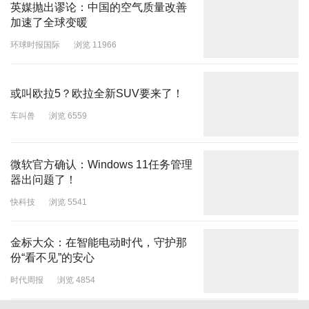
英媒抛出谬论：中国的空气质量改善
加速了全球变暖
环球时报国际
浏览 11966
或叫欧拉5？欧拉全新SUV要来了！
车叫兽
浏览 6559
微软官方确认：Windows 11任务管理
器出问题了！
快科技
浏览 5541
金标大众：在智能电动时代，守护那
份“看不见”的安心
时代周报
浏览 4854