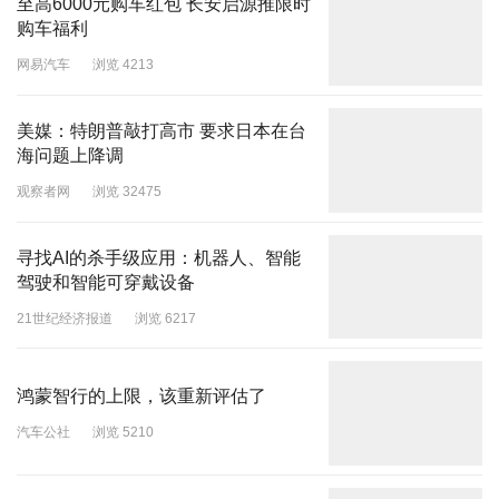
至高6000元购车红包 长安启源推限时
购车福利
网易汽车
浏览 4213
美媒：特朗普敲打高市 要求日本在台
海问题上降调
观察者网
浏览 32475
寻找AI的杀手级应用：机器人、智能
驾驶和智能可穿戴设备
21世纪经济报道
浏览 6217
鸿蒙智行的上限，该重新评估了
汽车公社
浏览 5210