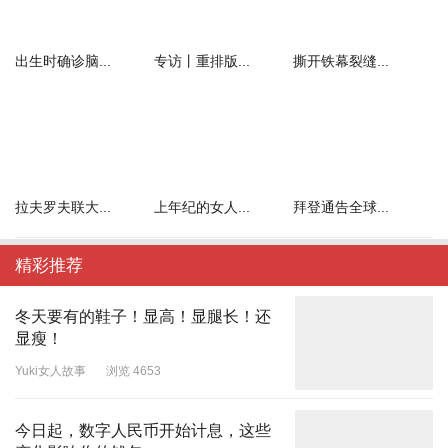
出生时确诊脑...
专访丨重排版...
撕开铁幕裂缝...
拉夫罗夫联大...
上年纪的女人...
拜登通告全球...
精彩推荐
冬天要有的鞋子！显高！显腿长！还
显瘦！
Yuki女人故事
浏览 4653
今日起，数字人民币开始计息，这些