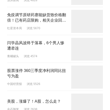
澎湃新闻
浏览 4828
免疫调节原研药赛能缺货致价格翻
倍！已有药店限购，相关企业回
应：涨价是市场行为
红星资本局
浏览 5670
闫学晶风波终于落幕，6个男人惨
遭牵连
青橘罐头
浏览 4574
股票涨停 360三季度净利润同比扭
亏为盈
中国经营报
浏览 5526
美股，涨爆了！A股，怎么走？
金石随笔
浏览 2638