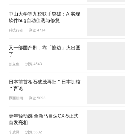
中山大学等九校联手突破：AI实现
软件bug自动侦测与修复
科技行者
浏览 4714
又一部国产剧，靠「擦边」火出圈
了
独立鱼
浏览 4543
日本前首相石破茂再批＂日本拥核
＂言论
界面新闻
浏览 5093
更年轻动感 全新马自达CX-5正式
首发亮相
车质网
浏览 5602