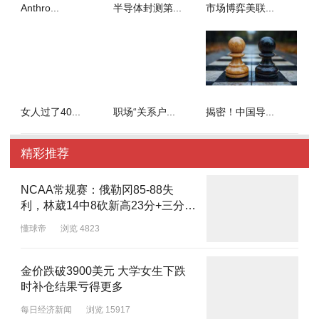
Anthro...
半导体封测第...
市场博弈美联...
女人过了40...
职场“关系户...
揭密！中国导...
精彩推荐
NCAA常规赛：俄勒冈85-88失
利，林葳14中8砍新高23分+三分绝
平
懂球帝
浏览 4823
金价跌破3900美元 大学女生下跌
时补仓结果亏得更多
每日经济新闻
浏览 15917