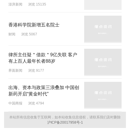
澎湃新闻
浏览 15135
香港科学院新增五名院士
财闻
浏览 5067
律所主任疑＂借款＂9亿失联 客户
有上百人最年长者88岁
界面新闻
浏览 9177
出海、资本与政策三浪叠加 中国创
新药开启“黄金时代”
中国商报
浏览 4794
本站所有信息收集于互联网，如本站收集信息侵权，请联系我们及时删除
沪ICP备20017958号-1