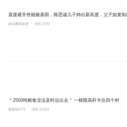
直接避开佟丽娅基因，陈思诚儿子帅出新高度，父子如复制
娱乐圈笔娱君
浏览 6392
＂2500吨粮食没法及时运出去＂ 一根限高杆卡住四个村
重案组37号
浏览 15393