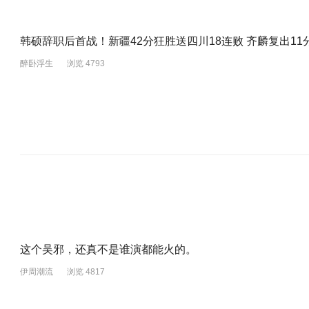
韩硕辞职后首战！新疆42分狂胜送四川18连败 齐麟复出11
醉卧浮生
浏览 4793
这个吴邪，还真不是谁演都能火的。
伊周潮流
浏览 4817