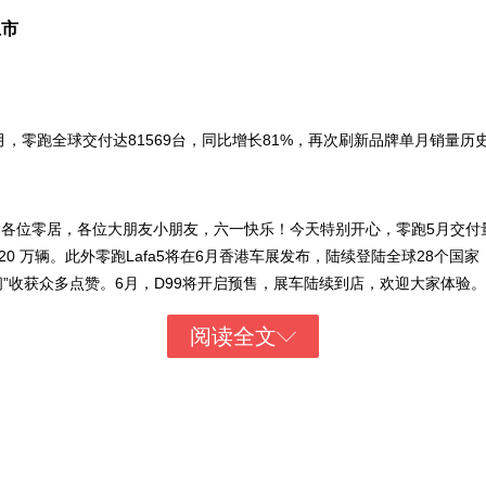
上市
5月，零跑全球交付达81569台，同比增长81%，再次刷新品牌单月销量
“各位零居，各位大朋友小朋友，六一快乐！今天特别开心，零跑5月交付量
突破 20 万辆。此外零跑Lafa5将在6月香港车展发布，陆续登陆全球28
间”收获众多点赞。6月，D99将开启预售，展车陆续到店，欢迎大家体验
阅读全文