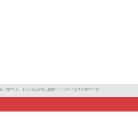
观点或立场，不承担此类作品侵权行为的自己责任及连带责任。