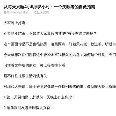
从每天只睡4小时到8小时：一个失眠者的自救指南
黎贝卡的异想世界
4031人阅读
大家晚上好啊~
春节刚刚结束，不知道大家放假的“时差”有没有调过来呢？
这个画面你是不是也很熟悉：凌晨两点，盯着天花板，数过羊、听过白
今天就想跟你们聊聊这个曾经困扰我很久的话题：如何睡个好觉。专门
习惯看文字版的朋友，可以接着往下看：
睡不好往往跟生活习惯有关
对现代人来说，睡个好觉好像是一件特别奢侈的事，像我昨天晚上就睡
1.第二天要拍摄，所以前一天晚上有点焦虑；
2.睡前跟朋友聊天聊得太兴奋；