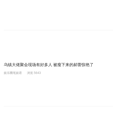
乌镇大佬聚会现场有好多人 被瘦下来的郝蕾惊艳了
娱乐圈笔娱君
浏览 5643