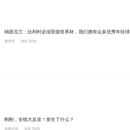
纳因戈兰：比利时必须晋级世界杯，我们拥有众多优秀年轻球
懂球帝
浏览 5806
刚刚，全线大反攻！发生了什么？
券商中国
浏览 5935