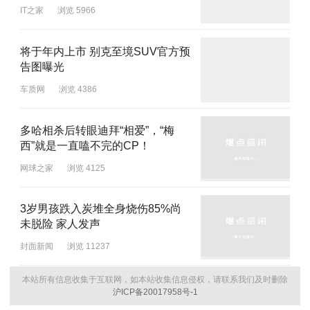
IT之家
浏览 5966
将于年内上市 别克至境SUV官方预
告图曝光
车质网
浏览 4386
多哈相杀后转眼迪拜“相爱”，“梅
西”就是一直嗑不完的CP！
网球之家
浏览 4125
3岁男孩跌入炭堆全身烧伤85%尚
未脱险 家人发声
封面新闻
浏览 11237
本站所有信息收集于互联网，如本站收集信息侵权，请联系我们及时删除
沪ICP备20017958号-1