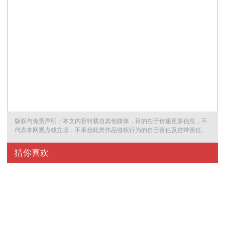
版权与免责声明：本文内容转载自其他媒体，目的在于传递更多信息，不
代表本网观点或立场，不承担此类作品侵权行为的自己责任及连带责任。
00后中国球员吴宜泽夺冠
猜你喜欢
相比十多年前，丁俊晖在斯诺克领域的单点突破，中国近几年开始稳
定涌现世界级斯诺克选手。从个体突破到群体崛起，这项运动在中国
是否已经进入新的发展阶段？
从“一个丁俊晖”到一群斯诺克高手