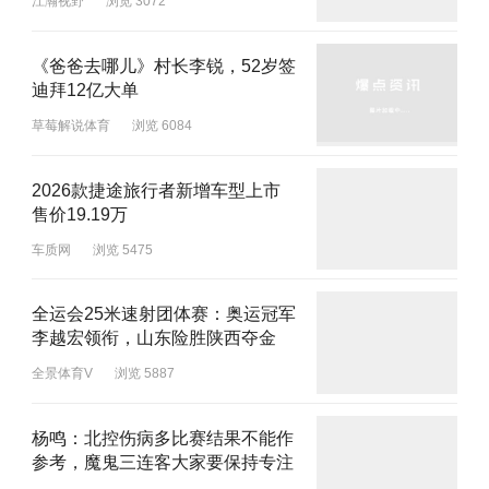
江瀚视野
浏览 3072
《爸爸去哪儿》村长李锐，52岁签
迪拜12亿大单
草莓解说体育
浏览 6084
2026款捷途旅行者新增车型上市
售价19.19万
车质网
浏览 5475
全运会25米速射团体赛：奥运冠军
李越宏领衔，山东险胜陕西夺金
全景体育V
浏览 5887
杨鸣：北控伤病多比赛结果不能作
参考，魔鬼三连客大家要保持专注