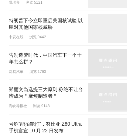
懂球帝
浏览 5121
特朗普下令立即重启美国核试验 以
应对其他国家核威胁
中安在线
浏览 9442
告别造梦时代，中国汽车下一个十
年怎么拼？
网易汽车
浏览 1763
郑丽文当选提三大原则 称绝不让台
湾成为＂麻烦制造者＂
海峡导报社
浏览 9148
号称“能拍能打”，努比亚 Z80 Ultra
手机官宣 10 月 22 日发布