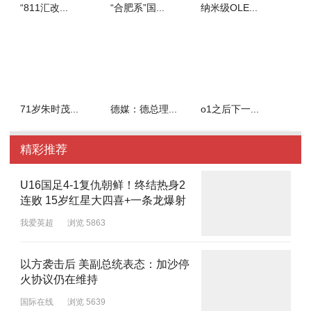
阅读全文
“811汇改...
“合肥系”国...
纳米级OLE...
71岁朱时茂...
德媒：德总理...
o1之后下一...
精彩推荐
U16国足4-1复仇朝鲜！终结热身2
连败 15岁红星大四喜+一条龙爆射
我爱英超
浏览 5863
以方袭击后 美副总统表态：加沙停
火协议仍在维持
国际在线
浏览 5639