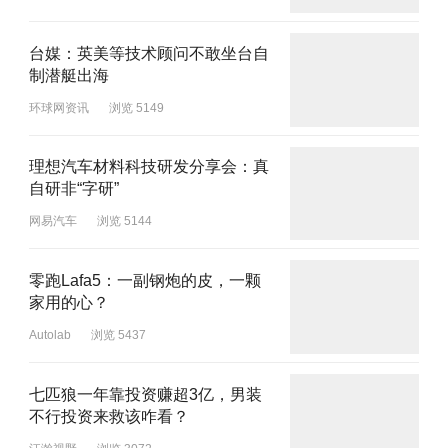
台媒：英美等技术顾问不敢坐台自
制潜艇出海
环球网资讯
浏览 5149
理想汽车材料科技研发分享会：真
自研非“字研”
网易汽车
浏览 5144
零跑Lafa5：一副钢炮的皮，一颗
家用的心？
Autolab
浏览 5437
七匹狼一年靠投资赚超3亿，男装
不行投资来救该咋看？