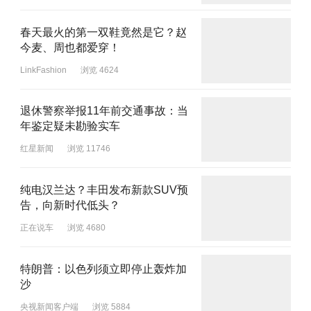
春天最火的第一双鞋竟然是它？赵
今麦、周也都爱穿！
LinkFashion
浏览 4624
退休警察举报11年前交通事故：当
年鉴定疑未勘验实车
红星新闻
浏览 11746
纯电汉兰达？丰田发布新款SUV预
告，向新时代低头？
正在说车
浏览 4680
特朗普：以色列须立即停止轰炸加
沙
央视新闻客户端
浏览 5884