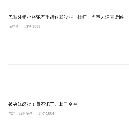
巴黎外租小将犯严重超速驾驶罪，律师：当事人深表遗憾
懂球帝
浏览 3033
被央媒怒批！目不识丁、脑子空空
东方不败然多多
浏览 5864