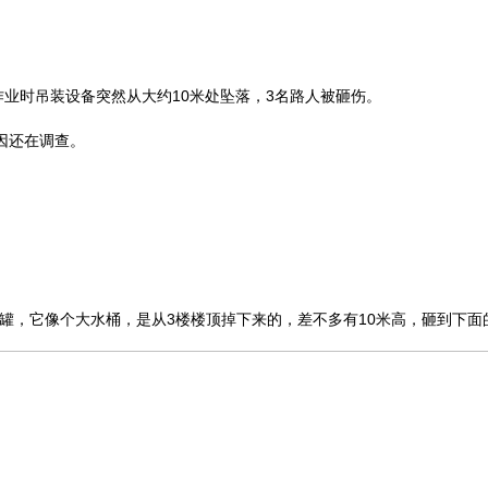
作业时吊装设备突然从大约10米处坠落，3名路人被砸伤。
因还在调查。
罐，它像个大水桶，是从3楼楼顶掉下来的，差不多有10米高，砸到下面