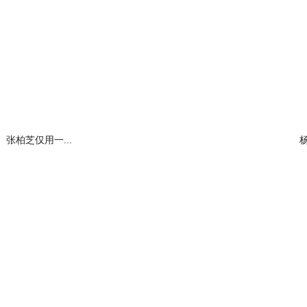
张柏芝仅用一...
杨
阅读全文