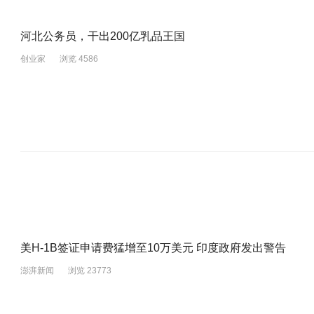
河北公务员，干出200亿乳品王国
创业家
浏览 4586
美H-1B签证申请费猛增至10万美元 印度政府发出警告
澎湃新闻
浏览 23773