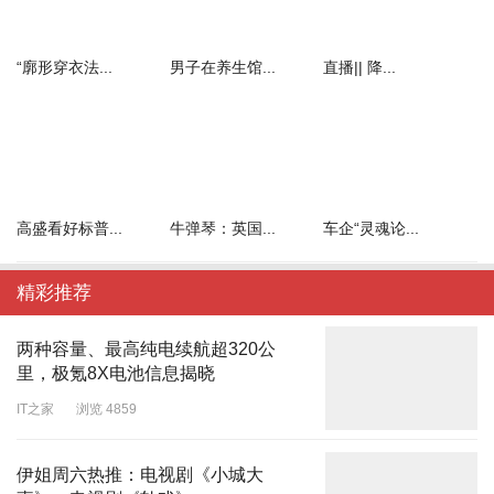
“廓形穿衣法...
男子在养生馆...
直播|| 降...
高盛看好标普...
牛弹琴：英国...
车企“灵魂论...
精彩推荐
两种容量、最高纯电续航超320公
里，极氪8X电池信息揭晓
IT之家
浏览 4859
伊姐周六热推：电视剧《小城大