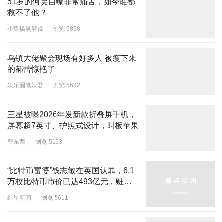
51岁的何炅自曝非常痛苦，如今谁都
救不了他？
小梊搞笑解说
浏览 5858
乌镇大佬聚会现场有好多人 被瘦下来
的郝蕾惊艳了
娱乐圈笔娱君
浏览 5632
三星被曝2026年发新款折叠屏手机，
屏幕超7英寸、护照式设计，叫板苹果
智东西
浏览 5163
“比特币富婆”钱志敏在英国认罪，6.1
万枚比特币市价已达493亿元，赃款
归谁？
红星新闻
浏览 5611