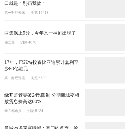
口就是＂别罚我款＂
第一财经资讯
浏览 16418
两集飙上9分，今年又一神剧出现了
独立鱼
浏览 4676
17年，巴菲特投资比亚迪累计套利至
少80亿港元
第一财经资讯
浏览 6509
绕开监管突破24%限制 分期商城变相
放贷息费高达60%
南方都市报
浏览 5124
曼城vs埃克塞特城：塞门约首秀，哈