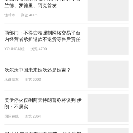
兰德、罗德里、阿克首发
懂球帝
浏览 4005
两部门：不得变相强制网络交易平台
内经营者承担退款不退货等售后责任
YOUNG财经
浏览 4790
沃尔沃中国未来姓沃还是姓吉？
禾颜阅车
浏览 6003
美伊停火仅剩两天特朗普称将谈判 伊
朗：不属实
国际在线
浏览 2864