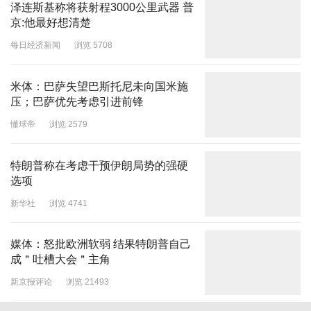
泽连斯基称将获射程3000公里武器 普
京:他最好想清楚
每日经济新闻
浏览 5708
米体：巴萨失望巴斯托尼未向国米施
压；巴萨优先考虑引进前锋
懂球帝
浏览 2579
特朗普称在考虑干预伊朗局势的强硬
选项
新华社
浏览 4741
媒体：怒批欧洲软弱 结果特朗普自己
成＂吐槽大会＂主角
新京报评论
浏览 21493