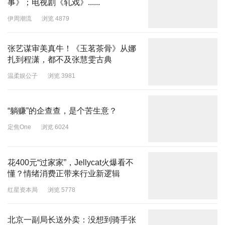
事》；电视剧《轧戏》......
伊周潮流
浏览 4879
张艺谋审美真牛！《玉茗茶骨》从娜
扎到程潇，都不及张慧雯古典
温柔娱公子
浏览 3981
“躺赚”的企查查，是个苦生意？
定焦One
浏览 6024
花400元“过家家”，Jellycat火爆看不
懂？情绪消费正带来行业新逻辑
红星资本局
浏览 5778
北京一副局长送外卖：没想到骑手张