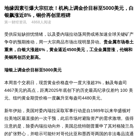
地缘因素引爆大宗狂欢！机构上调金价目标至5000美元，白
银飙涨近8%，铜价再创里程碑
第一财经资讯
4868人阅读
受供应短缺担忧情绪，以及委内瑞拉动荡局势或将加速全球关键矿产
争夺的预期推动，周一大宗商品市场出现明显异动。
贵金属市场卷土
重来，白银大涨超6%，黄金逼近4500美元，工业金属普涨，伦铜和
美铜再创历史新高。
瑞银上调金价目标至5000美元
本周首个交易日，现货黄金价格盘中一度大涨超3%，触及每盎司
4467美元的高点，距离2025年底创下的历史最高纪录仅差约 100 美
元。纽约黄金期货价格一度飙升至每盎司4480美元。
新年伊始，美国对委内瑞拉采取军事行动是自1989年以来华盛顿对
拉美地区最直接的一次干预，此后市场对避险资产的需求激增。值得
注意的是，除委内瑞拉动向外，美国总统特朗普重申了其对格陵兰岛
的扩张野心，并暗示可能针对哥伦比亚和墨西哥两国的非法毒品流通