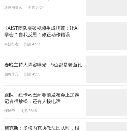
环球网资讯
浏览 5424
KAIST团队突破视频生成瓶颈：让AI
学会＂自我反思＂修正动作错误
科技行者
浏览 4737
春晚主持人阵容曝光，5位都是老面孔
领略非凡
浏览 4555
跟队：纽卡vs巴萨赛前发布会上加泰
记者很放松，还有人接电话
懂球帝
浏览 3846
梅克斯：多梅内克执教法国队时，根