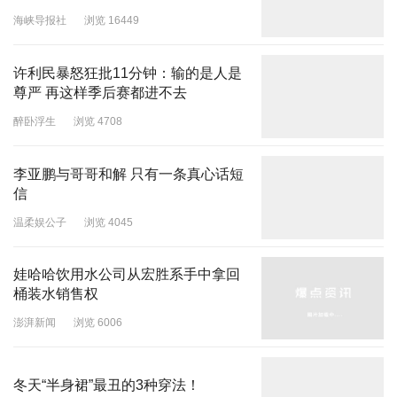
海峡导报社
浏览 16449
许利民暴怒狂批11分钟：输的是人是
尊严 再这样季后赛都进不去
醉卧浮生
浏览 4708
李亚鹏与哥哥和解 只有一条真心话短
信
温柔娱公子
浏览 4045
娃哈哈饮用水公司从宏胜系手中拿回
桶装水销售权
澎湃新闻
浏览 6006
冬天“半身裙”最丑的3种穿法！