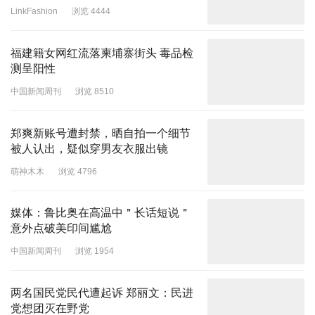
LinkFashion
浏览 4444
福建籍女网红流落柬埔寨街头 毒品检
测呈阳性
中国新闻周刊
浏览 8510
郑爽新账号遭封禁，晒自拍一个细节
被人认出，疑似穿男友衣服出镜
萌神木木
浏览 4796
媒体：鲁比奥在高温中＂长话短说＂
意外点破美印间尴尬
中国新闻周刊
浏览 1954
两名国民党民代遭起诉 郑丽文：民进
党想团灭在野党