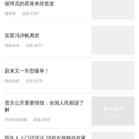
据球员的星座来排首发
懂球帝
浏览 5787
笑星冯淬帆离世
萌神木木
浏览 4671
蔚来又一车型爆单！
电动知家
浏览 5078
普京公开重要情报：全国人民都该了
解
环球时报新闻
浏览 5409
陌生人上门讨说法 18岁女孩独自在家