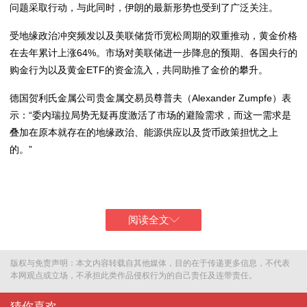
问题采取行动，与此同时，伊朗的最新形势也受到了广泛关注。
受地缘政治冲突频发以及美联储货币宽松周期的双重推动，黄金价格
在去年累计上涨64%。市场对美联储进一步降息的预期、各国央行的
购金行为以及黄金ETF的资金流入，共同助推了金价的攀升。
德国贺利氏金属公司贵金属交易员尊普夫（Alexander Zumpfe）表
示：“委内瑞拉局势无疑再度激活了市场的避险需求，而这一需求是
叠加在原本就存在的地缘政治、能源供应以及货币政策担忧之上
的。”
第一财经记者汇总发现多家头部投行预测，黄金价格今年将继续走
高，尤其是在美联储有望进一步降息、且特朗普正在重塑美联储领导
层的背景下。高盛集团上月表示，其
阅读全文
版权与免责声明：本文内容转载自其他媒体，目的在于传递更多信息，不代表
本网观点或立场，不承担此类作品侵权行为的自己责任及连带责任。
猜你喜欢