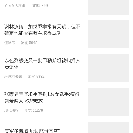
Yuki女人故事
浏览 5399
谢林汉姆：加纳乔非常有天赋，但不
确定他能否在蓝军取得成功
懂球帝
浏览 5965
以色列移交又一批巴勒斯坦被扣押人
员遗体
环球网资讯
浏览 5832
张家界荒野求生赛剩1名女选手:瘦得
判若两人 称想吃肉
现代快报
浏览 11278
美军多海域再现“航母真空”