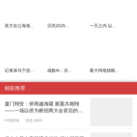
美方在公海海...
贝壳2025...
一天之内 以...
记者谈马宁连...
成败AI：谷...
最大纯电续航...
精彩推荐
厦门翔安：侨商越海疆 展翼共翱翔
——一场以侨为桥招商大会背后的千
亿机遇
中国商报
浏览 4666