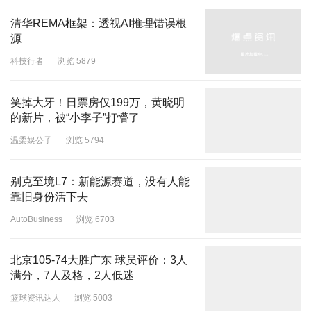
清华REMA框架：透视AI推理错误根
源
科技行者
浏览 5879
笑掉大牙！日票房仅199万，黄晓明
的新片，被“小李子”打懵了
温柔娱公子
浏览 5794
别克至境L7：新能源赛道，没有人能
靠旧身份活下去
AutoBusiness
浏览 6703
北京105-74大胜广东 球员评价：3人
满分，7人及格，2人低迷
篮球资讯达人
浏览 5003