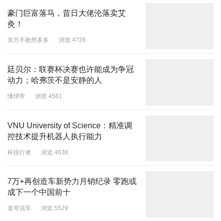
豪门巨富落马，昔日大佬沦落卖艾
灸！
东方不败然多多
浏览 4728
廷贝尔：联赛杯决赛也许能成为争冠
动力；哈弗茨不是安静的人
懂球帝
浏览 4581
VNU University of Science：精准调
控技术提升机器人执行能力
科技行者
浏览 4638
7万+再创造车新势力月销纪录 零跑或
成下一个中国前十
道哥说车
浏览 5529