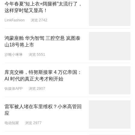
今年春夏“短上衣+阔腿裤”太流行了，
这样穿时髦又显高！
LinkFashion
浏览 2742
鸿蒙座舱 华为智驾 三腔空悬 岚图泰
山18号将上市
沙雕小琳琳
浏览 5551
库克交棒，特努斯接掌 4 万亿帝国：
AI 时代的真正大考才刚开始
钛媒体APP
浏览 2907
雷军被人堵在车里维权？小米高管回
应
电动知家
浏览 2977