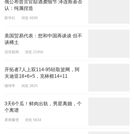
俄公布普京官邸遇袭细节 泽连斯基否
认：纯属捏造
新华社
浏览 4838
美国贸易代表：想和中国再谈谈 但不
谈稀土
澎湃新闻
浏览 21956
开拓者7人上双114-95轻取篮网，阿
夫迪亚18+6+5，克林根14+11
懂球帝
浏览 3825
3天6个瓜！鲜肉出轨，男星离婚，个
个离谱
霁寒飘雪
浏览 5834