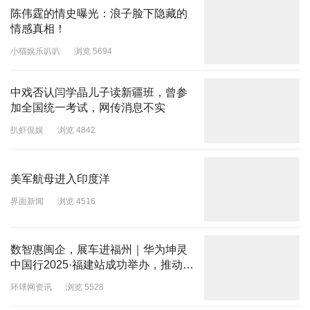
陈伟霆的情史曝光：浪子脸下隐藏的
情感真相！
小猫娱乐叭叭
浏览 5694
中戏否认闫学晶儿子读新疆班，曾参
加全国统一考试，网传消息不实
扒虾侃娱
浏览 4842
美军航母进入印度洋
界面新闻
浏览 4516
数智惠闽企，展车进福州｜华为坤灵
中国行2025·福建站成功举办，推动闽
企智能化发展新征程
环球网资讯
浏览 5528