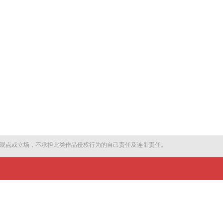
观点或立场，不承担此类作品侵权行为的自己责任及连带责任。