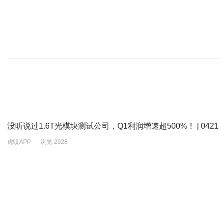
没听说过1.6T光模块测试公司，Q1利润增速超500%！ | 0421
虎嗅APP
浏览 2928