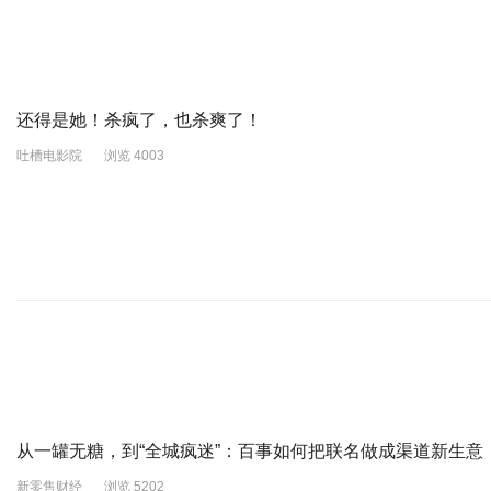
还得是她！杀疯了，也杀爽了！
吐槽电影院
浏览 4003
从一罐无糖，到“全城疯迷”：百事如何把联名做成渠道新生意
新零售财经
浏览 5202