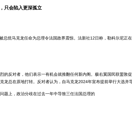
，只会陷入更深孤立
被总统马克龙任命为总理令法国政界震惊。法新社12日称，勒科尔尼正
烈的反对者，他们表示一有机会就推翻任何新内阁。极右翼国民联盟敦促
龙总在原地打转。反对者认为，自马克龙2024年宣布提前举行大选并导
的问题上，政治分歧在过去一年中导致三任法国总理的