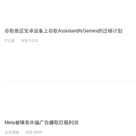
谷歌推迟安卓设备上谷歌Assistant向Gemini的迁移计划
IT之家
浏览 5118
Meta被曝靠诈骗广告赚取巨额利润
北京商报
浏览 5609