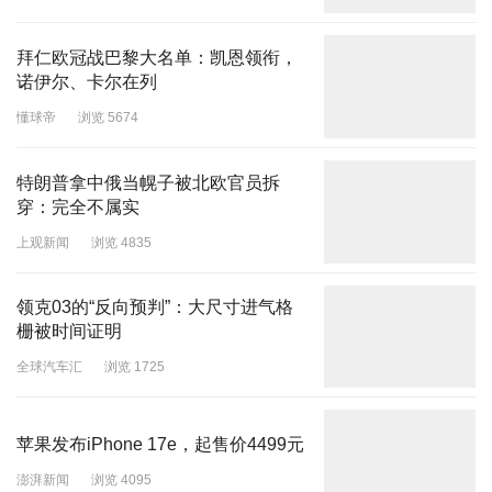
拜仁欧冠战巴黎大名单：凯恩领衔，
诺伊尔、卡尔在列
懂球帝
浏览 5674
特朗普拿中俄当幌子被北欧官员拆
穿：完全不属实
上观新闻
浏览 4835
领克03的“反向预判”：大尺寸进气格
栅被时间证明
全球汽车汇
浏览 1725
苹果发布iPhone 17e，起售价4499元
澎湃新闻
浏览 4095