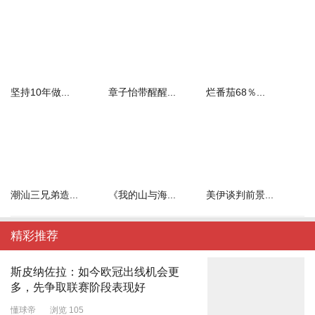
坚持10年做...
章子怡带醒醒...
烂番茄68％...
潮汕三兄弟造...
《我的山与海...
美伊谈判前景...
精彩推荐
斯皮纳佐拉：如今欧冠出线机会更
多，先争取联赛阶段表现好
懂球帝
浏览 105