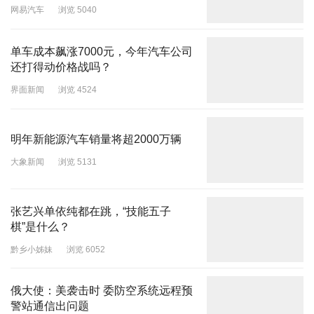
网易汽车
浏览 5040
单车成本飙涨7000元，今年汽车公司
还打得动价格战吗？
界面新闻
浏览 4524
明年新能源汽车销量将超2000万辆
大象新闻
浏览 5131
张艺兴单依纯都在跳，“技能五子
棋”是什么？
黔乡小姊妹
浏览 6052
俄大使：美袭击时 委防空系统远程预
警站通信出问题