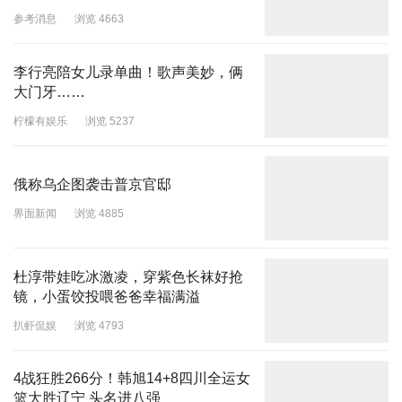
参考消息
浏览 4663
李行亮陪女儿录单曲！歌声美妙，俩
大门牙……
柠檬有娱乐
浏览 5237
俄称乌企图袭击普京官邸
界面新闻
浏览 4885
杜淳带娃吃冰激凌，穿紫色长袜好抢
镜，小蛋饺投喂爸爸幸福满溢
扒虾侃娱
浏览 4793
4战狂胜266分！韩旭14+8四川全运女
篮大胜辽宁 头名进八强