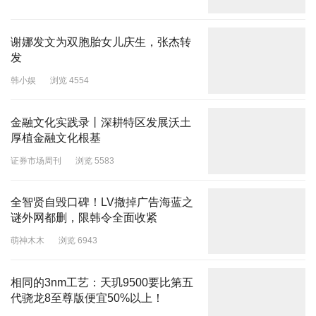
谢娜发文为双胞胎女儿庆生，张杰转
发
韩小娱
浏览 4554
金融文化实践录丨深耕特区发展沃土
厚植金融文化根基
证券市场周刊
浏览 5583
全智贤自毁口碑！LV撤掉广告海蓝之
谜外网都删，限韩令全面收紧
萌神木木
浏览 6943
相同的3nm工艺：天玑9500要比第五
代骁龙8至尊版便宜50%以上！