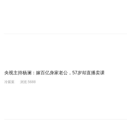
央视主持杨澜：嫁百亿身家老公，57岁却直播卖课
冷紫葉
浏览 5688