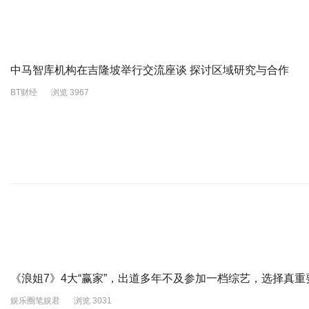
中马智库机构在吉隆坡举行交流座谈 探讨区域研究与合作
BT财经
浏览 3967
《浪姐7》4大“赢家”，出道多年不及参加一档综艺，选择真重
娱乐圈笔娱君
浏览 3031