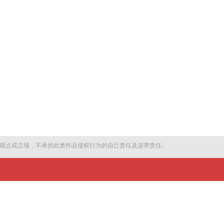
观点或立场，不承担此类作品侵权行为的自己责任及连带责任。