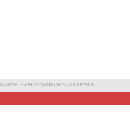
观点或立场，不承担此类作品侵权行为的自己责任及连带责任。