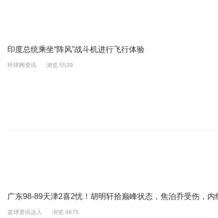
印度总统乘坐“阵风”战斗机进行飞行体验
环球网资讯
浏览 5539
广东98-89天津2喜2忧！胡明轩拾巅峰状态，焦泊乔受伤，内
篮球资讯达人
浏览 4675