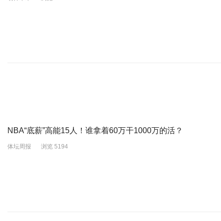
NBA“底薪”高能15人！谁拿着60万干1000万的活？
体坛周报
浏览 5194