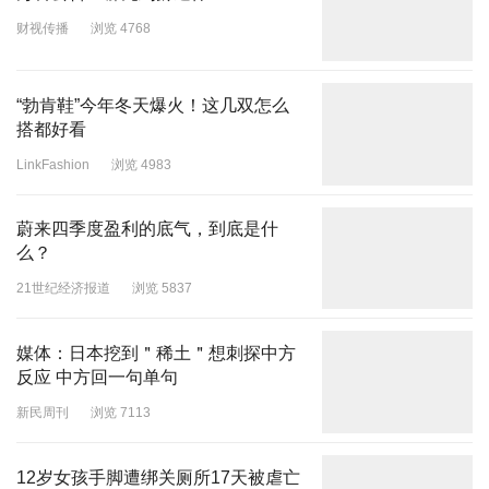
财视传播
浏览 4768
“勃肯鞋”今年冬天爆火！这几双怎么
搭都好看
LinkFashion
浏览 4983
蔚来四季度盈利的底气，到底是什
么？
21世纪经济报道
浏览 5837
媒体：日本挖到＂稀土＂想刺探中方
反应 中方回一句单句
新民周刊
浏览 7113
12岁女孩手脚遭绑关厕所17天被虐亡