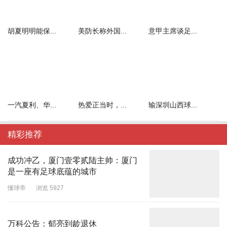
胡夏明明能保...
美防长称外国...
意甲主席谈足...
一汽夏利、华...
热爱正当时，...
输深圳山西球...
精彩推荐
成功冲乙，厦门壹零贰陆主帅：厦门
是一座有足球底蕴的城市
懂球帝
浏览 5927
万科公告：郁亮到龄退休