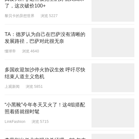
了，这次破价100+
黎贝卡的异想世界
浏览 5227
TA：德罗认为自己在巴萨没有清晰的
发展路径，巴萨对此很无奈
懂球帝
浏览 4640
多国欢迎加沙停火协议生效 呼吁尽快
结束人道主义危机
上观新闻
浏览 5851
“小黑靴”今年冬天又火了！这4组搭配
照着搭就很时髦
LinkFashion
浏览 5715