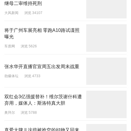
继母二审维持死刑
大风新闻
浏览 34107
将于广州车展亮相 零跑A10路试谍照
曝光
车质网
浏览 5626
张水华开直播官宣周五出发周末战重
劲爆体坛
浏览 4733
双红会3亿强援替补！维尔茨谢什科遭
弃用，媒体人：斯洛特真大胆
奥拜尔
浏览 5788
真爱大牌 || 这些被抢空的好物又回来