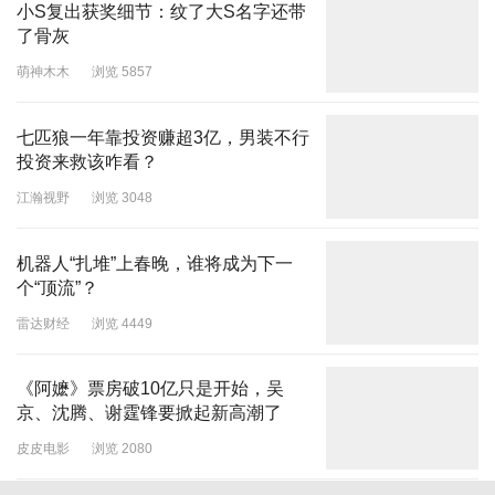
小S复出获奖细节：纹了大S名字还带
了骨灰
萌神木木
浏览 5857
七匹狼一年靠投资赚超3亿，男装不行
投资来救该咋看？
江瀚视野
浏览 3048
机器人“扎堆”上春晚，谁将成为下一
个“顶流”？
雷达财经
浏览 4449
《阿嬷》票房破10亿只是开始，吴
京、沈腾、谢霆锋要掀起新高潮了
皮皮电影
浏览 2080