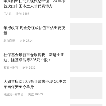
李凤刚出任北京现代总经理，20 年来
首次由中国本土人才代表韩方
IT之家
浏览 5467
年报收官 现金分红成估值重估重要变
量
北京商报
浏览 2714
社保基金最新重仓股揭晓！新进比亚
迪、隆基绿能等226只个股！
私募排排网
浏览 5632
大姐答应给30万拆迁款未兑现 56岁弟
弟当保安至今单身
福建第一帮帮团
浏览 10863