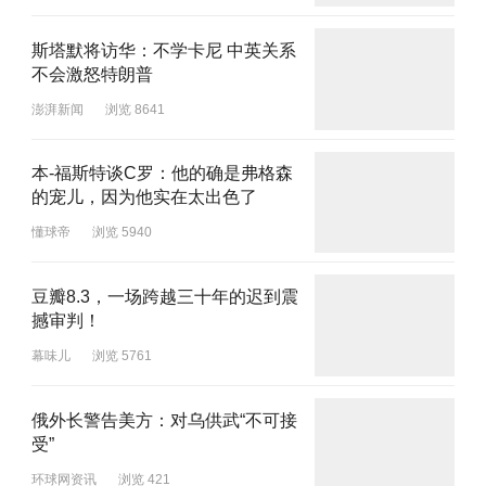
斯塔默将访华：不学卡尼 中英关系
不会激怒特朗普
澎湃新闻
浏览 8641
本-福斯特谈C罗：他的确是弗格森
的宠儿，因为他实在太出色了
懂球帝
浏览 5940
豆瓣8.3，一场跨越三十年的迟到震
撼审判！
幕味儿
浏览 5761
俄外长警告美方：对乌供武“不可接
受”
环球网资讯
浏览 421