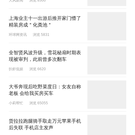
大风新闻
浏览 8300
上海业主十一出游后推开家门懵了
精装房成＂化粪池＂
环球网资讯
浏览 5831
全智贤风波升级，雪花秘扇时期表
现被审判，此前曾多次翻车
扒虾侃娱
浏览 6620
大爷奔现后吃野菜度日：女友自称
老板 会给我买房买车
小莉帮忙
浏览 65055
货拉拉跑腿骑手取走万元苹果手机
后失联 手机店主发声