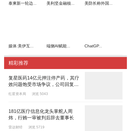
泰柬新一轮边...
美利坚金融核...
美防长称外国...
媒体:美伊互...
端侧AI赋能...
ChatGP...
精彩推荐
复星医药14亿元押注停产药，其疗
效问题饱受市场争议，公司回复监
管函
红星资本局
浏览 5043
181亿医疗信息化龙头掌舵人周
炜，行贿一审被判后辞去董事长
雷达财经
浏览 5719