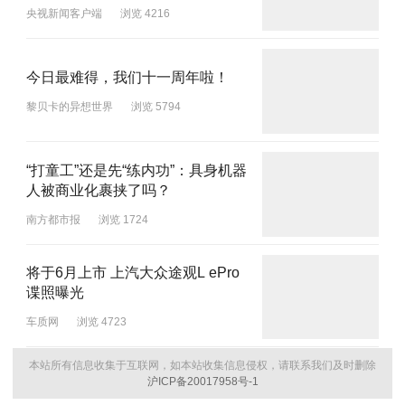
央视新闻客户端
浏览 4216
今日最难得，我们十一周年啦！
黎贝卡的异想世界
浏览 5794
“打童工”还是先“练内功”：具身机器
人被商业化裹挟了吗？
南方都市报
浏览 1724
将于6月上市 上汽大众途观L ePro
谍照曝光
车质网
浏览 4723
本站所有信息收集于互联网，如本站收集信息侵权，请联系我们及时删除
沪ICP备20017958号-1