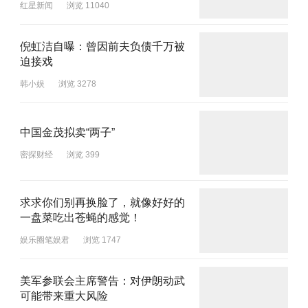
红星新闻
浏览 11040
倪虹洁自曝：曾因前夫负债千万被
迫接戏
韩小娱
浏览 3278
中国金茂拟卖“两子”
密探财经
浏览 399
求求你们别再换脸了，就像好好的
一盘菜吃出苍蝇的感觉！
娱乐圈笔娱君
浏览 1747
美军参联会主席警告：对伊朗动武
可能带来重大风险