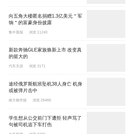
向五角大楼匿名捐赠1.3亿美元＂军
饷＂的富豪身份披露
鲁中晨报
浏览 11240
新款奔驰GLE家族焕新上市 改变真
的挺大的
汽车天涯
浏览 3171
途经俄罗斯航班坠机38人身亡 机身
或被弹片击中
南方都市报
浏览 26466
学生想从公交前门下遭拒 轻声骂了
句被司机追下车打伤