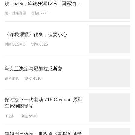
跌1.63%，软银狂泻12%，国际油价
连续七天走高
第一财经资讯
浏览 2791
《许我耀眼》很爽，但要小心
时尚COSMO
浏览 6025
乌克兰决定与尼加拉瓜断交
参考消息
浏览 4510
保时捷下一代电动 718 Cayman 原型
车路测图曝光
IT之家
浏览 5930
伊姐周日热推：电视剧《看得见风景