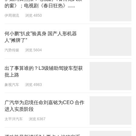
的窗》；电视剧《春日狂热》......
伊周潮流
浏览 4850
何小鹏“扒皮”验真身 国产人形机器
人“摊牌了”
汽势传媒
浏览 5604
出了事算谁的？L3级辅助驾驶车型获
批上路
象视汽车
浏览 4983
广汽华为启境任命刘嘉铭为CEO 合作
进入实质阶段
太平洋汽车
浏览 6367