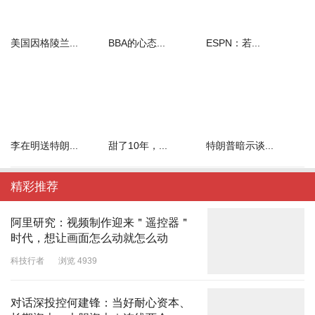
美国因格陵兰...
BBA的心态...
ESPN：若...
李在明送特朗...
甜了10年，...
特朗普暗示谈...
精彩推荐
阿里研究：视频制作迎来＂遥控器＂
时代，想让画面怎么动就怎么动
科技行者
浏览 4939
对话深投控何建锋：当好耐心资本、