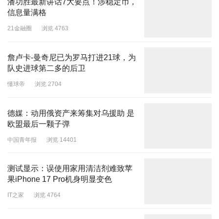
潘功胜最新讲话7大要点！涉稳定币，
信息量满格
21金融圈
浏览 4763
詹卢卡-曼奇尼已为罗马打进21球，为
队史进球第二多的后卫
懂球帝
浏览 2704
德媒：动用俄资产来筹集对乌援助 是
欧盟最后一颗子弹
中国青年报
浏览 14401
测试显示：误使用家用清洁剂难致苹
果iPhone 17 Pro机身明显变色
IT之家
浏览 4764