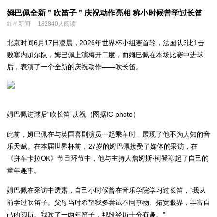
姆巴佩全新＂吹笛子＂庆祝动作亮相 称小时候曾学过长笛
红星新闻
182840人阅读
北京时间6月17日凌晨，2026年世界杯小组赛首轮，法国队3比1击
败塞内加尔队，姆巴佩上演梅开二度，而姆巴佩在本场比赛中进球
后，表演了一个全新的庆祝动作——吹长笛。
姆巴佩进球后“吹长笛”庆祝（图据IC photo）
此前，姆巴佩在与英国喜剧演员一起乘车时，展现了他不为人知的音
乐天赋。在本届世界杯前，27岁的姆巴佩接受了媒体的采访，在
《拼车卡拉OK》节目环节中，他与主持人詹姆斯·柯登聊起了自己的
童年趣事。
姆巴佩在采访中透露，自己小时候曾在音乐学院学习过长笛，“我从
前学过吹笛子。父母当时希望我多尝试不同事物、拓宽眼界，丰富自
己的阅历。我吹了一两年笛子，那段经历十分有趣。”