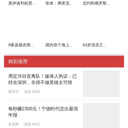
美伊谈判前景...
世体：弗里克...
北约和俄罗斯...
9家县级农商...
国内首个海上...
43岁演员王...
精彩推荐
周定洋自宣离队！媒体人热议：已
经在深圳，非得不做英雄太可惜
奥拜尔
浏览 4853
每秒赚2300元！宁德时代交出最强
年报
车东西
浏览 4021