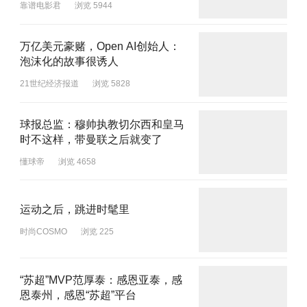
靠谱电影君
浏览 5944
万亿美元豪赌，Open AI创始人：
泡沫化的故事很诱人
21世纪经济报道
浏览 5828
球报总监：穆帅执教切尔西和皇马
时不这样，带曼联之后就变了
懂球帝
浏览 4658
运动之后，跳进时髦里
时尚COSMO
浏览 225
“苏超”MVP范厚泰：感恩亚泰，感
恩泰州，感恩“苏超”平台