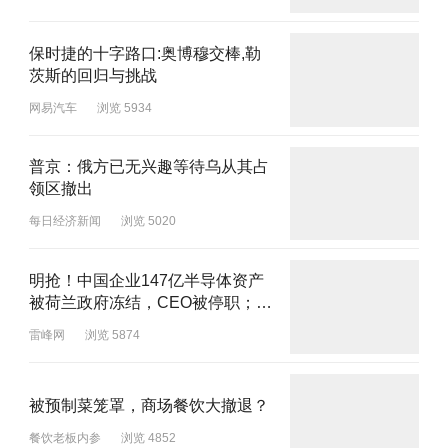
保时捷的十字路口:奥博穆交棒,勒
茨斯的回归与挑战
网易汽车
浏览 5934
普京：俄方已无兴趣等待乌从其占
领区撤出
每日经济新闻
浏览 5020
明抢！中国企业147亿半导体资产
被荷兰政府冻结，CEO被停职；小
米第三款车YU9多张实车谍照曝
雷峰网
浏览 5874
光；美团外卖骑手能屏蔽顾客了丨
雷峰早报
被预制菜笼罩，商场餐饮大撤退？
餐饮老板内参
浏览 4852