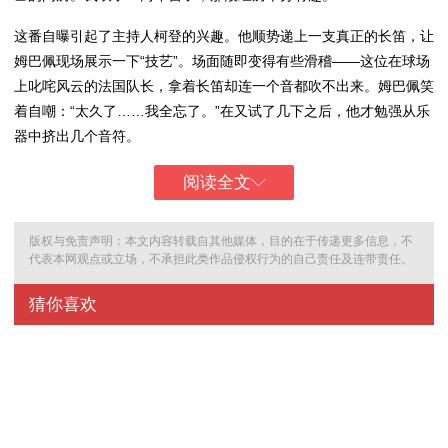
这番自曝引起了主持人柯登的兴趣。他顺势递上一支真正的长笛，让
姆巴佩现场展示一下“技艺”。场面随即变得有些滑稽——这位在球场
上叱咤风云的法国队长，拿着长笛却连一个音都吹不出来。姆巴佩笑
着自嘲：“太久了……我全忘了。”在又试了几下之后，他才勉强从乐
器中挤出几个音符。
阅读全文
版权与免责声明：本文内容转载自其他媒体，目的在于传递更多信息，不
代表本网观点或立场，不承担此类作品侵权行为的自己责任及连带责任。
猜你喜欢