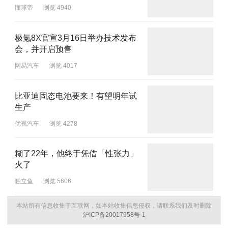
懂球帝
浏览 4940
极氪8X官宣3月16日举办技术发布
会，并开启预售
网易汽车
浏览 4017
比亚迪固态电池要来！有望明年试
生产
优视汽车
浏览 4278
糊了22年，他终于凭借「性张力」
火了
独立鱼
浏览 5606
本站所有信息收集于互联网，如本站收集信息侵权，请联系我们及时删除
沪ICP备20017958号-1