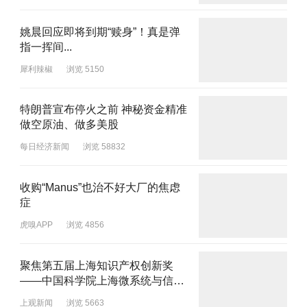
姚晨回应即将到期“赎身”！真是弹
指一挥间...
犀利辣椒
浏览 5150
特朗普宣布停火之前 神秘资金精准
做空原油、做多美股
每日经济新闻
浏览 58832
收购“Manus”也治不好大厂的焦虑
症
虎嗅APP
浏览 4856
聚焦第五届上海知识产权创新奖
——中国科学院上海微系统与信息
技术研究所成果转化处
上观新闻
浏览 5663