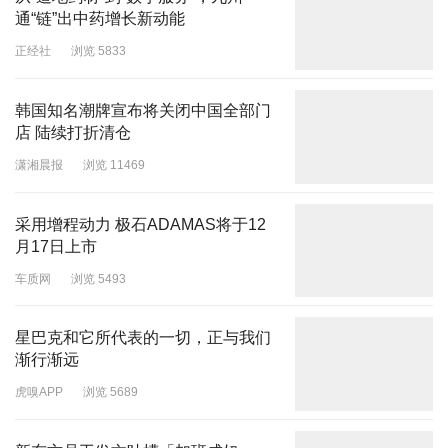
通“链”出中药增长新动能
正经社
浏览 5833
韩国知名潮牌宣布将关闭中国全部门
店 陆续打折清仓
潇湘晨报
浏览 11469
采用增程动力 极石ADAMAS将于12
月17日上市
车质网
浏览 5493
星巴克和它所代表的一切，正与我们
渐行渐远
虎嗅APP
浏览 5689