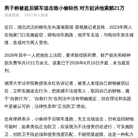
男子称被盗后驱车追击致小偷轻伤 对方起诉他索赔21万
潇湘晨报
194709人阅读
近日，湖北武汉的柳先生向潇湘晨报·晨视频记者反映，2023年两人
在他家门口实施盗窃，骑电动车跑路，他开车去追，与电动车发生碰
撞，造成对方两人受伤。
2026年其中一人把他告上法院，要求赔偿医药费、财产损失和精神
损失费等共计21万余元。该案已于2026年6月16日开庭，未当庭宣
判。
湘潭大学法学院教授张永红告诉记者，被害人发现自己财物被窃以
后，立即实施追击行为，想抓捕不法侵害人，取回自己的财物，属
于“自救行为”。“自救行为”在刑法中没有明确规定，但在理论和实践
中是被认可的，法律性质和“正当防卫”类似。
也有律师表示，小偷得手后骑车逃跑，失主当场追击，仍有追回财物
可能时，如果类似正当防卫，应该视为不法侵害仍在进行，可实施防
卫，但防卫手段必须和侵害强度匹配，不能明显超限。这是一种私力