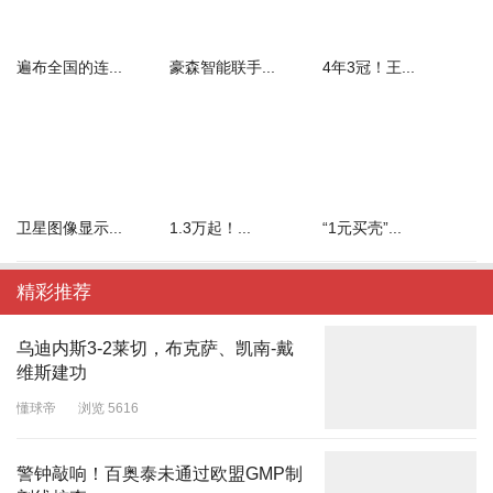
遍布全国的连...
豪森智能联手...
4年3冠！王...
卫星图像显示...
1.3万起！...
“1元买壳”...
精彩推荐
乌迪内斯3-2莱切，布克萨、凯南-戴
维斯建功
懂球帝
浏览 5616
警钟敲响！百奥泰未通过欧盟GMP制