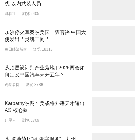
线”以内武装人员
财联社
浏览 5405
加沙停火草案被美国一票否决 中国大
使发出＂灵魂三问＂
每日经济新闻
浏览 18218
从顶层设计到产业落地 | 2026两会如
何定义中国汽车未来五年？
观察者网
浏览 3789
Karpathy被踢？美或将外籍天才逼出
ASI核心圈
硅星人
浏览 1709
从“道地药材”到“数字服务”，九州