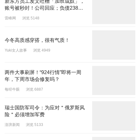
新东方员工发文吐槽「加班成奴」，
账号被秒封！公司回应；负债238亿
拟花1.8亿炒股？乐视网：被误读；美
雷峰网
浏览 5148
光停止向消费者销售存储产品
今冬高质感穿搭，很有气质！
Yuki女人故事
浏览 4949
两件大事刷屏！“924行情”即将一周
年，下周市场会修复吗？
每经牛眼
浏览 6887
瑞士国防军司令：为应对＂俄罗斯风
险＂必须增加军费
澎湃新闻
浏览 5133