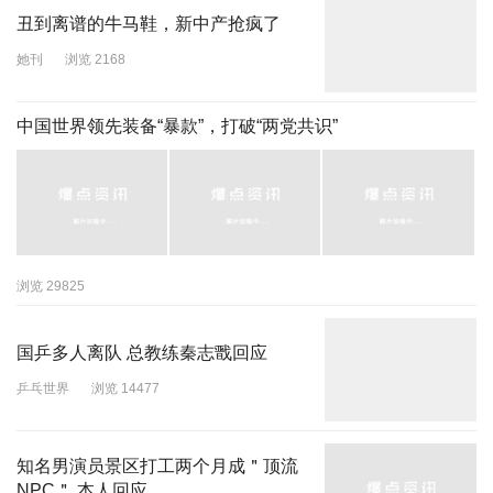
丑到离谱的牛马鞋，新中产抢疯了
她刊
浏览 2168
中国世界领先装备“暴款”，打破“两党共识”
浏览 29825
国乒多人离队 总教练秦志戬回应
乒乓世界
浏览 14477
知名男演员景区打工两个月成＂顶流
NPC＂ 本人回应