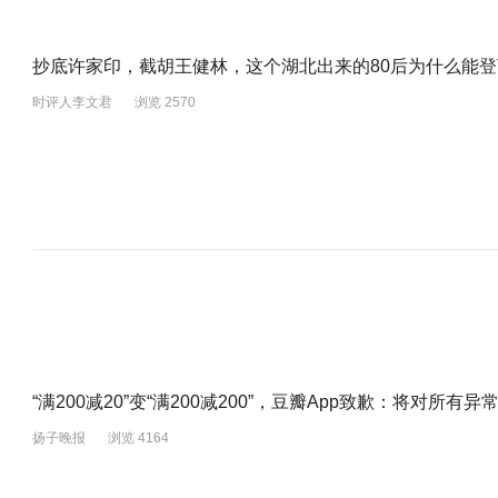
抄底许家印，截胡王健林，这个湖北出来的80后为什么能
时评人李文君
浏览 2570
“满200减20”变“满200减200”，豆瓣App致歉：将对所
扬子晚报
浏览 4164