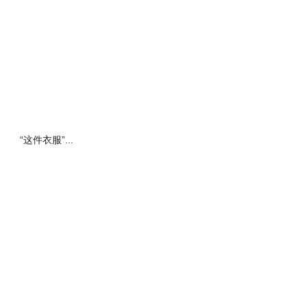
王铁退休后二次被查（资料图）
“这件衣服”...