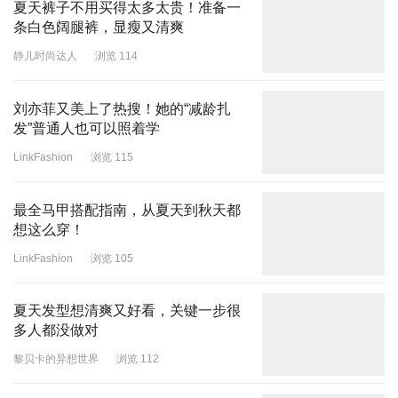
夏天裤子不用买得太多太贵！准备一
条白色阔腿裤，显瘦又清爽
静儿时尚达人
浏览 114
刘亦菲又美上了热搜！她的“减龄扎
发”普通人也可以照着学
LinkFashion
浏览 115
最全马甲搭配指南，从夏天到秋天都
想这么穿！
LinkFashion
浏览 105
夏天发型想清爽又好看，关键一步很
多人都没做对
黎贝卡的异想世界
浏览 112