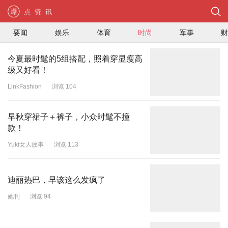
要闻
娱乐
体育
时尚
军事
今夏最时髦的5组搭配，照着穿显瘦高
级又好看！
LinkFashion
浏览 104
早秋穿裙子＋裤子，小众时髦不撞
款！
Yuki女人故事
浏览 113
迪丽热巴，早该这么发疯了
她刊
浏览 94