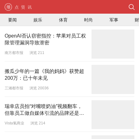
要闻
娱乐
体育
时尚
军事
OpenAI否认窃密指控：苹果对员工权
限管理漏洞导致泄密
南方都市报
浏览 211
搬瓜少年的一篇《我的妈妈》获赞超
200万：已十年未见
三湘都市报
浏览 20036
瑞幸店员拍“对嘴喷奶油”视频翻车，
但靠员工做自媒体引流的品牌还是赚
了？
Vista氢商业
浏览 214