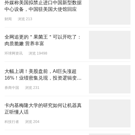
外媒称美国拟禁止进口中国新型数据
中心设备，中国驻美国大使馆回应
财闻
浏览 213
全网追更的＂果菌王＂可以开吃了：
肉质脆嫩 营养丰富
环球网资讯
浏览 19498
大幅上调！美股盘前，AI巨头涨超
16%！业绩密集兑现，投资逻辑变
了？
券商中国
浏览 231
卡内基梅隆大学的研究如何让机器真
正听懂人话
科技行者
浏览 204